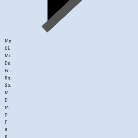
Mo.
Di.
Mi.
Do.
Fr.
Sa.
So.
M
D
M
D
F
S
S