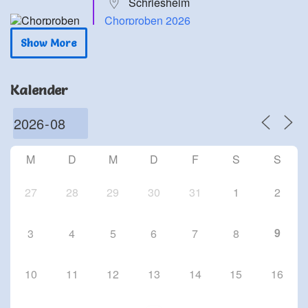
Schriesheim
Chorproben 2026
24 Sep. 26
Show More
Schriesheim
Chorproben 2026
Kalender
1 Okt. 26
Schriesheim
Chorproben 2026
8 Okt. 26
M
D
M
D
F
S
S
Schriesheim
27
28
29
30
31
1
2
9
3
4
5
6
7
8
10
11
12
13
14
15
16