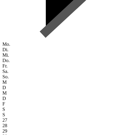
Mo.
Di.
Mi.
Do.
Fr.
Sa.
So.
M
D
M
D
F
S
S
27
28
29