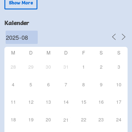
24 Sep. 26
Show More
Schriesheim
Chorproben 2026
Kalender
1 Okt. 26
Schriesheim
Chorproben 2026
8 Okt. 26
M
D
M
D
F
S
S
Schriesheim
28
29
30
31
1
2
3
4
5
6
7
8
9
10
11
12
13
14
15
16
17
18
19
20
22
23
24
21