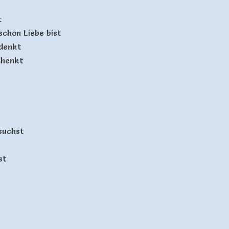
t
schon Liebe bist
 denkt
chenkt
suchst
st