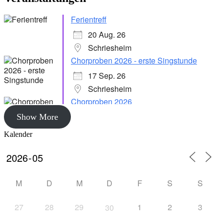
Ferientreff
20 Aug. 26
Schriesheim
Chorproben 2026 - erste Singstunde
17 Sep. 26
Schriesheim
Chorproben 2026
24 Sep. 26
Show More
Schriesheim
Kalender
Chorproben 2026
1 Okt. 26
Schriesheim
M
D
M
D
F
S
S
Chorproben 2026
8 Okt. 26
27
28
29
1
2
3
30
Schriesheim