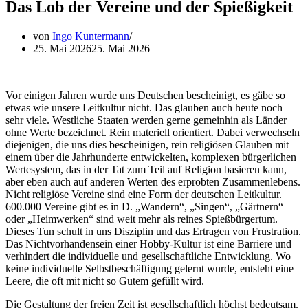
Das Lob der Vereine und der Spießigkeit
von
Ingo Kuntermann
25. Mai 2026
25. Mai 2026
Vor einigen Jahren wurde uns Deutschen bescheinigt, es gäbe so
etwas wie unsere Leitkultur nicht. Das glauben auch heute noch
sehr viele. Westliche Staaten werden gerne gemeinhin als Länder
ohne Werte bezeichnet. Rein materiell orientiert. Dabei verwechseln
diejenigen, die uns dies bescheinigen, rein religiösen Glauben mit
einem über die Jahrhunderte entwickelten, komplexen bürgerlichen
Wertesystem, das in der Tat zum Teil auf Religion basieren kann,
aber eben auch auf anderen Werten des erprobten Zusammenlebens.
Nicht religiöse Vereine sind eine Form der deutschen Leitkultur.
600.000 Vereine gibt es in D. „Wandern“, „Singen“, „Gärtnern“
oder „Heimwerken“ sind weit mehr als reines Spießbürgertum.
Dieses Tun schult in uns Disziplin und das Ertragen von Frustration.
Das Nichtvorhandensein einer Hobby-Kultur ist eine Barriere und
verhindert die individuelle und gesellschaftliche Entwicklung. Wo
keine individuelle Selbstbeschäftigung gelernt wurde, entsteht eine
Leere, die oft mit nicht so Gutem gefüllt wird.
Die Gestaltung der freien Zeit ist gesellschaftlich höchst bedeutsam.