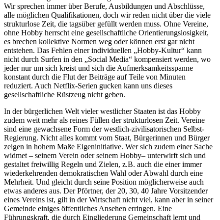
Wir sprechen immer über Berufe, Ausbildungen und Abschlüsse,
alle möglichen Qualifikationen, doch wir reden nicht über die viele
strukturlose Zeit, die tagsüber gefüllt werden muss. Ohne Vereine,
ohne Hobby herrscht eine gesellschaftliche Orientierungslosigkeit,
es brechen kollektive Normen weg oder können erst gar nicht
entstehen. Das Fehlen einer individuellen „Hobby-Kultur“ kann
nicht durch Surfen in den „Social Media“ kompensiert werden, wo
jeder nur um sich kreist und sich die Aufmerksamkeitsspanne
konstant durch die Flut der Beiträge auf Teile von Minuten
reduziert. Auch Netflix-Serien gucken kann uns dieses
gesellschaftliche Rüstzeug nicht geben.
In der bürgerlichen Welt vieler westlicher Staaten ist das Hobby
zudem weit mehr als reines Füllen der strukturlosen Zeit. Vereine
sind eine gewachsene Form der westlich-zivilisatorischen Selbst-
Regierung. Nicht alles kommt vom Staat, Bürgerinnen und Bürger
zeigen in hohem Maße Eigeninitiative. Wer sich zudem einer Sache
widmet – seinem Verein oder seinem Hobby– unterwirft sich und
gestaltet freiwillig Regeln und Zielen, z.B. auch die einer immer
wiederkehrenden demokratischen Wahl oder Abwahl durch eine
Mehrheit. Und gleicht durch seine Position möglicherweise auch
etwas anderes aus. Der Pförtner, der 20, 30, 40 Jahre Vorsitzender
eines Vereins ist, gilt in der Wirtschaft nicht viel, kann aber in seiner
Gemeinde einiges öffentliches Ansehen erringen. Eine
Führungskraft, die durch Eingliederung Gemeinschaft lernt und