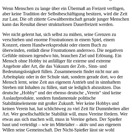
Wenn Menschen zu lange über ein Übermaß an Freizeit verfügen,
aber keine Tradition der Selbstbeschäftigung besitzen, wird die Zeit
zur Last. Die oft zitierte Gewaltbereitschaft gerade junger Menschen
kann das Resultat dieser strukturlosen Dauerfreizeit werden.
Wer nicht gelernt hat, sich selbst zu mühen, seine Grenzen zu
verschieben und enorme Frustrationen in einem Spiel, einem
Konzert, einem Handwerksprodukt oder einem Buch zu
überwinden, entlädt diese Frustrationen anderswo. Die negativen
Gefühle müssen irgendwo hin, brauchen Ziel und Erlösung. Ein
Mensch ohne Hobby ist anfälliger für externe und extreme
Angebote aller Art, die das Vakuum der Zeit-, Sinn- und
Bedeutungslosigkeit füllen. Zusammensein findet nicht nur am
Arbeitsplatz oder in der Schule statt, sondern gerade dort, wo der
Mensch lernt, seine Zeit aus eigenem Antrieb und in sinnhaftem
Streben mit Inhalten zu füllen, statt sie lediglich abzusitzen. Das
deutsche „Hobby“ und der ebenso deutsche „Verein“ sind keine
Auslaufprodukte, sondern fundamentale politische
Stabilitätselemente mit großer Zukunft. Wer keine Hobbys und
keinen Verein hat, hat schlichtweg zu viel Zeit für Dummheiten aller
Art. Wer gesellschaftliche Stabilität will, muss Vereine fördern. Wer
etwas aus sich machen will, muss in Vereine gehen. Der Spießer
baut und verteidigt – wie im Mittelalter – aktiv und aus eigenem
Willen seine Gemeinschaft. Der Nicht-Spießer lässt sie wohl