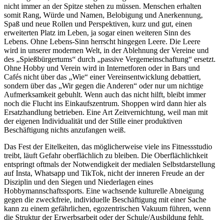
nicht immer an der Spitze stehen zu müssen. Menschen erhalten
somit Rang, Würde und Namen, Belobigung und Anerkennung,
Spaß und neue Rollen und Perspektiven, kurz und gut, einen
erweiterten Platz im Leben, ja sogar einen weiteren Sinn des
Lebens. Ohne Lebens-Sinn herrscht hingegen Leere. Die Leere
wird in unserer modernen Welt, in der Ablehnung der Vereine und
des „Spießbürgertums“ durch „passive Vergemeinschaftung“ ersetzt.
Ohne Hobby und Verein wird in Internetforen oder in Bars und
Cafés nicht über das „Wie“ einer Vereinsentwicklung debattiert,
sondern über das „Wir gegen die Anderen“ oder nur um nichtige
Aufmerksamkeit gebuhlt. Wenn auch das nicht hilft, bleibt immer
noch die Flucht ins Einkaufszentrum. Shoppen wird dann hier als
Ersatzhandlung betrieben. Eine Art Zeitvernichtung, weil man mit
der eigenen Individualität und der Stille einer produktiven
Beschäftigung nichts anzufangen weiß.
Das Fest der Eitelkeiten, das möglicherweise viele ins Fitnessstudio
treibt, läuft Gefahr oberflächlich zu bleiben. Die Oberflächlichkeit
entspringt oftmals der Notwendigkeit der medialen Selbstdarstellung
auf Insta, Whatsapp und TikTok, nicht der inneren Freude an der
Disziplin und den Siegen und Niederlagen eines
Hobbymannschaftssports. Eine wachsende kulturelle Abneigung
gegen die zweckfreie, individuelle Beschäftigung mit einer Sache
kann zu einem gefährlichen, egozentrischen Vakuum führen, wenn
die Struktur der Erwerbsarbeit oder der Schule/Ausbildung fehlt.