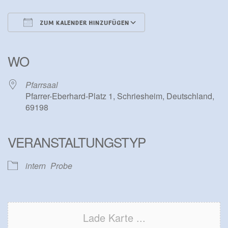
ZUM KALENDER HINZUFÜGEN
ICS herunterladen
Google Kalender
iCalendar
Office 365
Outlook Live
WO
Pfarrsaal
Pfarrer-Eberhard-Platz 1, Schriesheim, Deutschland,
69198
VERANSTALTUNGSTYP
intern
Probe
Lade Karte ...