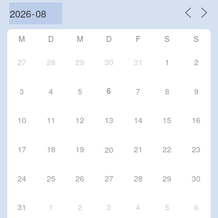
Schriesheim
Chorproben 2026
8 Okt. 26
M
D
M
D
F
S
S
Schriesheim
27
28
29
30
31
1
2
6
3
4
5
7
8
9
10
11
12
13
14
15
16
17
18
19
21
22
23
20
24
25
26
27
28
29
30
31
1
2
3
4
5
6