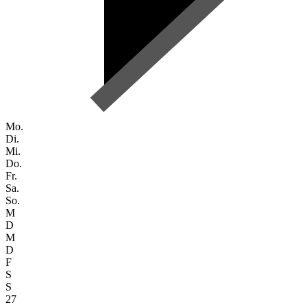
Mo.
Di.
Mi.
Do.
Fr.
Sa.
So.
M
D
M
D
F
S
S
27