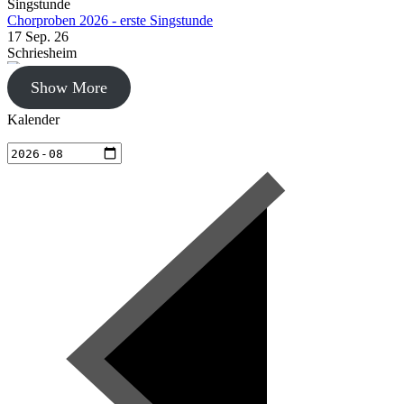
Chorproben 2026 - erste Singstunde
17 Sep. 26
Schriesheim
Show More
Chorproben 2026
24 Sep. 26
Kalender
Schriesheim
Chorproben 2026
1 Okt. 26
Schriesheim
Chorproben 2026
8 Okt. 26
Schriesheim