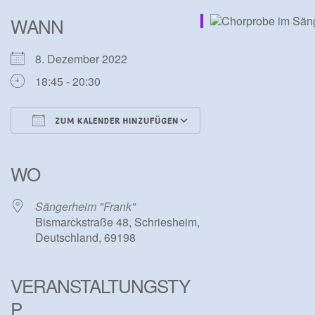
WANN
8. Dezember 2022
18:45 - 20:30
ZUM KALENDER HINZUFÜGEN
ICS herunterladen
Google Kalender
iCalendar
Office 365
Outlook Live
WO
Sängerheim "Frank"
Bismarckstraße 48, Schriesheim,
Deutschland, 69198
VERANSTALTUNGSTY
P