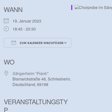
WANN
19. Januar 2023
18:45 - 20:30
ZUM KALENDER HINZUFÜGEN
ICS herunterladen
Google Kalender
iCalendar
Office 365
Outlook Live
WO
Sängerheim "Frank"
Bismarckstraße 48, Schriesheim,
Deutschland, 69198
VERANSTALTUNGSTY
P