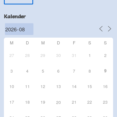
Schriesheim
Chorproben 2026
Kalender
1 Okt. 26
Schriesheim
Chorproben 2026
8 Okt. 26
M
D
M
D
F
S
S
Schriesheim
27
28
29
30
31
1
2
9
3
4
5
6
7
8
10
11
12
13
14
15
16
17
18
19
21
22
23
20