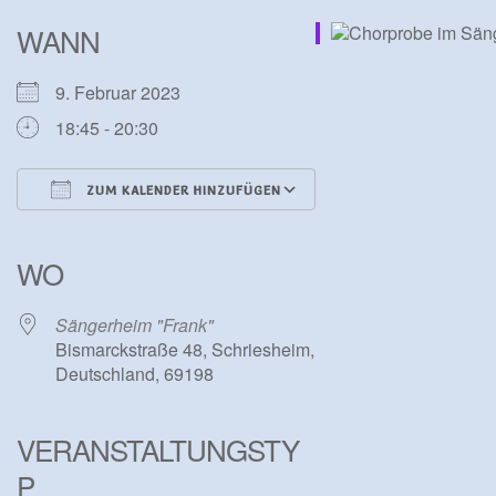
WANN
9. Februar 2023
18:45 - 20:30
ZUM KALENDER HINZUFÜGEN
ICS herunterladen
Google Kalender
iCalendar
Office 365
Outlook Live
WO
Sängerheim "Frank"
Bismarckstraße 48, Schriesheim,
Deutschland, 69198
VERANSTALTUNGSTY
P