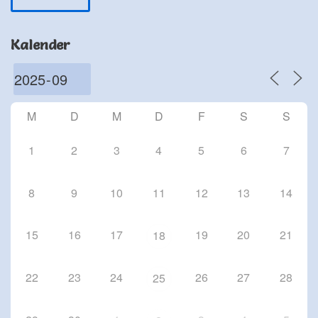
Schriesheim
Chorproben 2026
Kalender
1 Okt. 26
Schriesheim
Chorproben 2026
8 Okt. 26
M
D
M
D
F
S
S
Schriesheim
1
2
3
4
5
6
7
8
9
10
11
12
13
14
15
16
17
19
20
21
18
22
23
24
26
27
28
25