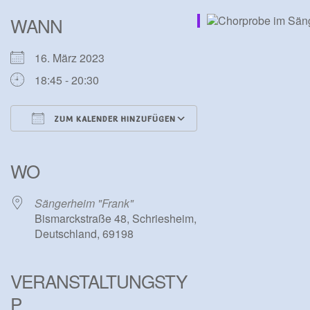
WANN
16. März 2023
18:45 - 20:30
ZUM KALENDER HINZUFÜGEN
ICS herunterladen
Google Kalender
iCalendar
Office 365
Outlook Live
WO
Sängerheim "Frank"
Bismarckstraße 48, Schriesheim,
Deutschland, 69198
VERANSTALTUNGSTY
P