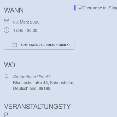
WANN
30. März 2023
18:45 - 20:30
ZUM KALENDER HINZUFÜGEN
ICS herunterladen
Google Kalender
iCalendar
Office 365
Outlook Live
WO
Sängerheim "Frank"
Bismarckstraße 48, Schriesheim,
Deutschland, 69198
VERANSTALTUNGSTY
P