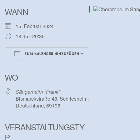
WANN
15. Februar 2024
18:45 - 20:30
ZUM KALENDER HINZUFÜGEN
ICS herunterladen
Google Kalender
iCalendar
Office 365
Outlook Live
WO
Sängerheim "Frank"
Bismarckstraße 48, Schriesheim,
Deutschland, 69198
VERANSTALTUNGSTY
P