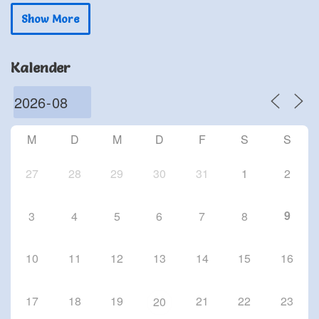
24 Sep. 26
Show More
Schriesheim
Chorproben 2026
Kalender
1 Okt. 26
Schriesheim
Chorproben 2026
8 Okt. 26
M
D
M
D
F
S
S
Schriesheim
27
28
29
30
31
1
2
9
3
4
5
6
7
8
10
11
12
13
14
15
16
17
18
19
21
22
23
20