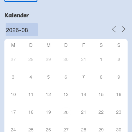
Schriesheim
Chorproben 2026
Kalender
1 Okt. 26
Schriesheim
Chorproben 2026
8 Okt. 26
M
D
M
D
F
S
S
Schriesheim
27
28
29
30
31
1
2
7
3
4
5
6
8
9
10
11
12
13
14
15
16
17
18
19
21
22
23
20
24
25
26
27
28
29
30