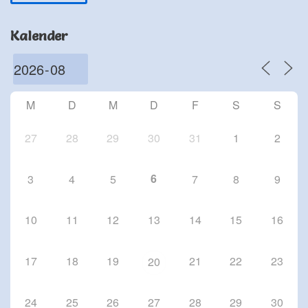
Schriesheim
Chorproben 2026
Kalender
1 Okt. 26
Schriesheim
Chorproben 2026
8 Okt. 26
M
D
M
D
F
S
S
Schriesheim
27
28
29
30
31
1
2
6
3
4
5
7
8
9
10
11
12
13
14
15
16
17
18
19
21
22
23
20
24
25
26
27
28
29
30