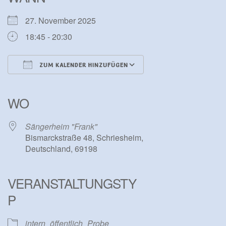
27. November 2025
18:45 - 20:30
ZUM KALENDER HINZUFÜGEN
ICS herunterladen
Google Kalender
iCalendar
Office 365
Outlook Live
WO
Sängerheim "Frank"
Bismarckstraße 48, Schriesheim,
Deutschland, 69198
VERANSTALTUNGSTY
P
intern
öffentlich
Probe