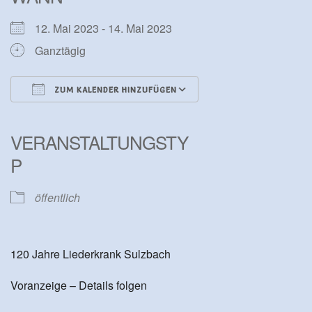
12. Mai 2023 - 14. Mai 2023
Ganztägig
ZUM KALENDER HINZUFÜGEN
ICS herunterladen
Google Kalender
iCalendar
Office 365
Outlook Live
VERANSTALTUNGSTY
P
öffentlich
120 Jahre Liederkrank Sulzbach
Voranzeige – Details folgen