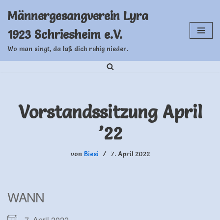
Männergesangverein Lyra
Zum
1923 Schriesheim e.V.
Inhalt
springen
Wo man singt, da laß dich ruhig nieder.
Vorstandssitzung April
’22
von
Biesi
7. April 2022
WANN
7. April 2022