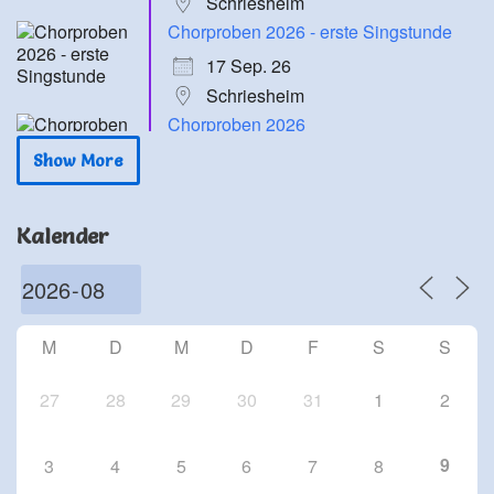
Schriesheim
Chorproben 2026 - erste Singstunde
17 Sep. 26
Schriesheim
Chorproben 2026
24 Sep. 26
Show More
Schriesheim
Chorproben 2026
Kalender
1 Okt. 26
Schriesheim
Chorproben 2026
8 Okt. 26
M
D
M
D
F
S
S
Schriesheim
27
28
29
30
31
1
2
9
3
4
5
6
7
8