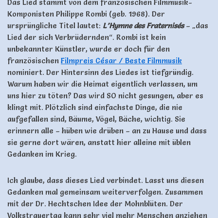
Das Lied stammt von dem französischen Filmmusik-
Komponisten Philippe Rombi (geb. 1968). Der
ursprüngliche Titel lautet:
L’Hymne des Fraternisés
– „das
Lied der sich Verbrüdernden“. Rombi ist kein
unbekannter Künstler, wurde er doch für den
französischen
Filmpreis César / Beste Filmmusik
nominiert. Der Hintersinn des Liedes ist tiefgründig.
Warum haben wir die Heimat eigentlich verlassen, um
uns hier zu töten? Das wird SO nicht gesungen, aber es
klingt mit. Plötzlich sind einfachste Dinge, die nie
aufgefallen sind, Bäume, Vögel, Bäche, wichtig. Sie
erinnern alle – hüben wie drüben – an zu Hause und dass
sie gerne dort wären, anstatt hier alleine mit üblen
Gedanken im Krieg.
Ich glaube, dass dieses Lied verbindet. Lasst uns diesen
Gedanken mal gemeinsam weiterverfolgen. Zusammen
mit der Dr. Hechtschen Idee der Mohnblüten. Der
Volkstrauertag kann sehr viel mehr Menschen anziehen