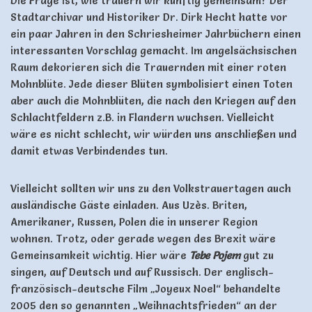
Die Frage ist, wie trauern wir künftig gemeinsam? Der
Stadtarchivar und Historiker Dr. Dirk Hecht hatte vor
ein paar Jahren in den Schriesheimer Jahrbüchern einen
interessanten Vorschlag gemacht. Im angelsächsischen
Raum dekorieren sich die Trauernden mit einer roten
Mohnblüte. Jede dieser Blüten symbolisiert einen Toten
aber auch die Mohnblüten, die nach den Kriegen auf den
Schlachtfeldern z.B. in Flandern wuchsen. Vielleicht
wäre es nicht schlecht, wir würden uns anschließen und
damit etwas Verbindendes tun.
Vielleicht sollten wir uns zu den Volkstrauertagen auch
ausländische Gäste einladen. Aus Uzès. Briten,
Amerikaner, Russen, Polen die in unserer Region
wohnen. Trotz, oder gerade wegen des Brexit wäre
Gemeinsamkeit wichtig. Hier wäre
Tebe Pojem
gut zu
singen, auf Deutsch und auf Russisch. Der englisch-
französisch-deutsche Film „Joyeux Noel“ behandelte
2005 den so genannten „Weihnachtsfrieden“ an der