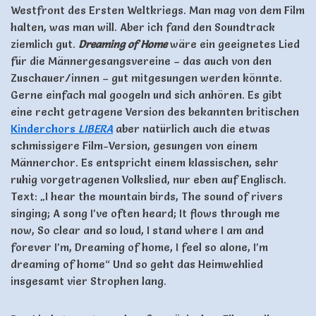
Westfront des Ersten Weltkriegs. Man mag von dem Film
halten, was man will. Aber ich fand den Soundtrack
ziemlich gut.
Dreaming of Home
wäre ein geeignetes Lied
für die Männergesangsvereine – das auch von den
Zuschauer/innen – gut mitgesungen werden könnte.
Gerne einfach mal googeln und sich anhören. Es gibt
eine recht getragene Version des bekannten britischen
Kinderchors
LIBERA
aber natürlich auch die etwas
schmissigere Film-Version, gesungen von einem
Männerchor. Es entspricht einem klassischen, sehr
ruhig vorgetragenen Volkslied, nur eben auf Englisch.
Text: „I hear the mountain birds, The sound of rivers
singing; A song I’ve often heard; It flows through me
now, So clear and so loud, I stand where I am and
forever I’m, Dreaming of home, I feel so alone, I’m
dreaming of home“ Und so geht das Heimwehlied
insgesamt vier Strophen lang.