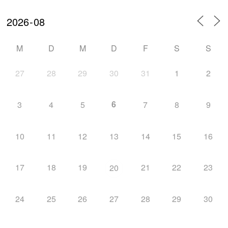
Chorproben 2026
1 Okt. 26
Schriesheim
M
D
M
D
F
S
S
Chorproben 2026
8 Okt. 26
27
28
29
30
31
1
2
Schriesheim
6
3
4
5
7
8
9
10
11
12
13
14
15
16
17
18
19
21
22
23
20
24
25
26
27
28
29
30