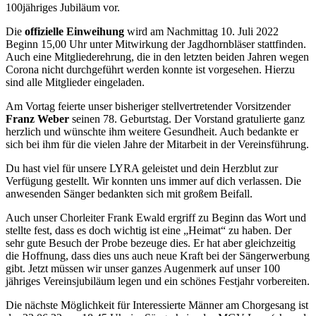
100jähriges Jubiläum vor.
Die
offizielle Einweihung
wird am Nachmittag 10. Juli 2022
Beginn 15,00 Uhr unter Mitwirkung der Jagdhornbläser stattfinden.
Auch eine Mitgliederehrung, die in den letzten beiden Jahren wegen
Corona nicht durchgeführt werden konnte ist vorgesehen. Hierzu
sind alle Mitglieder eingeladen.
Am Vortag feierte unser bisheriger stellvertretender Vorsitzender
Franz Weber
seinen 78. Geburtstag. Der Vorstand gratulierte ganz
herzlich und wünschte ihm weitere Gesundheit. Auch bedankte er
sich bei ihm für die vielen Jahre der Mitarbeit in der Vereinsführung.
Du hast viel für unsere LYRA geleistet und dein Herzblut zur
Verfügung gestellt. Wir konnten uns immer auf dich verlassen. Die
anwesenden Sänger bedankten sich mit großem Beifall.
Auch unser Chorleiter Frank Ewald ergriff zu Beginn das Wort und
stellte fest, dass es doch wichtig ist eine „Heimat“ zu haben. Der
sehr gute Besuch der Probe bezeuge dies. Er hat aber gleichzeitig
die Hoffnung, dass dies uns auch neue Kraft bei der Sängerwerbung
gibt. Jetzt müssen wir unser ganzes Augenmerk auf unser 100
jähriges Vereinsjubiläum legen und ein schönes Festjahr vorbereiten.
Die nächste Möglichkeit für Interessierte Männer am Chorgesang ist