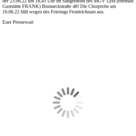
der 23.06.22 um 18,45 Uhr im Sängerheim des MGV Lyra (ehemals
Gaststätte FRANK) Bismarckstraße 48! Die Chorprobe am
16.06.22 fällt wegen des Feiertags Fronleichnam aus.
Euer Pressewart