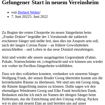
Gelungener Start in neuem Vereinsheim
von
Herbert Weber
7. Juni 2022
5. Juni 2022
Zu Beginn der ersten Chorprobe im neuen Sängerheim beim
„Franke Doktor“ begrüßte der 1.Vorsitzende die zahlreich
erschienen Sänger und stellte fest, dass dies ein Ansporn sein soll,
nach der langen Corona Pause – an frühere Gewohnheiten
anzuschließen – und Leben in das neue Domizil einzubringen.
Jetzt sind wieder alle unsere ausgelagerten Gegenstände (Fahne,
Pokale, Notenschränke etc.) eingebracht und wir können uns wieder
wie vorher im Pavillon-Sängerheim wohlfühlen.
Dass wir dies vollziehen konnten, verdanken wir unserem Sänger
Wolfgang Frank, der seinen Bruder Georg überreden konnte uns die
leerstehenden Räume zu überlassen. Wir sind uns mit Georg einig,
die Räume längerfristig nutzen zu können. Dafür sagen wir den
ehemaligen Wirtsleuten Georg und Elke Frank herzlichen Dank.
Bedanken möchte ich mich im Namen der übrigen Sänger beim
Helferteam, das die Einrichtung und den Umzug vollzog. Packen
wir es also mit neuem Elan an und bereiten uns auf unser