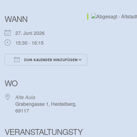
WANN
27. Juni 2026
15:30 - 16:15
ZUM KALENDER HINZUFÜGEN
ICS herunterladen
Google Kalender
iCalendar
Office 365
Outlook Live
WO
Alte Aula
Grabengasse 1, Heidelberg,
69117
VERANSTALTUNGSTY