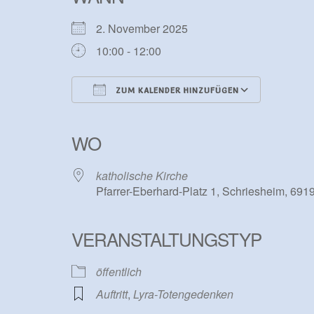
2. November 2025
10:00 - 12:00
ZUM KALENDER HINZUFÜGEN
ICS herunterladen
Google Kalender
iCalendar
Office 365
Outlook Live
WO
katholische Kirche
Pfarrer-Eberhard-Platz 1, Schriesheim, 691
VERANSTALTUNGSTYP
öffentlich
Auftritt
,
Lyra-Totengedenken