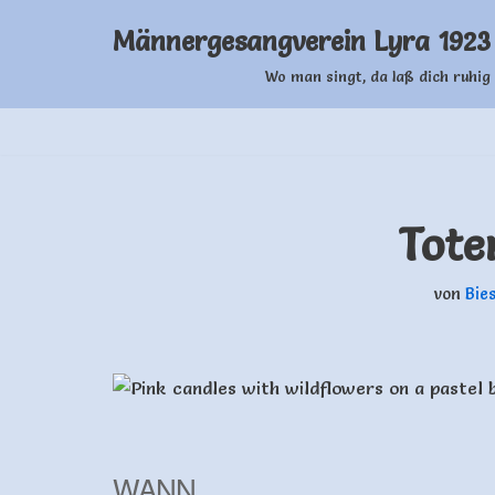
Männergesangverein Lyra 1923 
Zum
Wo man singt, da laß dich ruhig 
Inhalt
springen
Tote
von
Bies
WANN