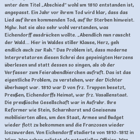
unter dem Titel „Abschied“ wohl um 1810 entstanden ist,
angepasst. Ein Jahr vor ihrem Tod wird klar, dass das
Lied auf ihren kommenden Tod, auf Ihr Sterben hinweist.
Mglw. hat sie also sehr wohl verstanden, was
Eichendorff ausdrücken wollte. „Abendlich nun rauscht
der Wald… Hier in Waldes stiller Klause, Herz, geh
endlich auch zur Ruh.“ Das Problem ist, dass moderne
Interpretatoren diesen Schrei des gepeinigten Herzens
überlesen und statt dessen so singen, als ob der
Verfasser zum Feierabendbierchen aufruft. Das ist das
eigentliche Problem, zu verstehen, wer der Dichter
überhaupt war. 1810 war D von frz. Truppen besetzt,
Preußen, Eichendorffs Heimat, war frz. Vasallenstaat.
Die preußische Gesellschaft war in Aufruhr. Ihre
Reformer wie Stein, Scharnhorst und Gneisenau
mobilisierten alles, um den Staat, Armee und Budget
wieder flott zu bekommen und die Franzosen wieder
loszuwerden. Von Eichendorff studierte von 1810-1812 in
Wien. War schon gelistet als potentieller Offizier. Was