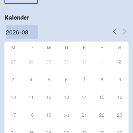
Schriesheim
Chorproben 2026
Kalender
1 Okt. 26
Schriesheim
Chorproben 2026
8 Okt. 26
M
D
M
D
F
S
S
Schriesheim
27
28
29
30
31
1
2
7
3
4
5
6
8
9
10
11
12
13
14
15
16
17
18
19
21
22
23
20
24
25
26
27
28
29
30