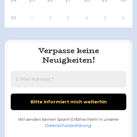
31
1
2
3
4
5
6
Verpasse keine
Neuigkeiten!
Wir senden keinen Spam! Erfahre mehr in unserer
Datenschutzerklärung
.