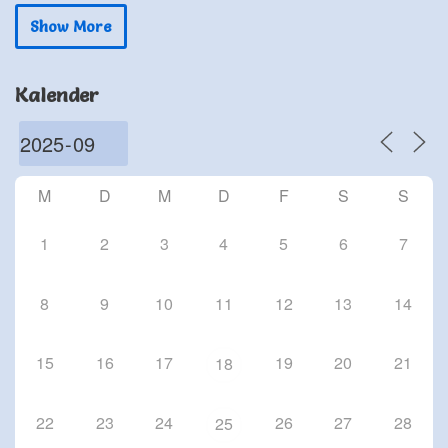
24 Sep. 26
Show More
Schriesheim
Chorproben 2026
Kalender
1 Okt. 26
Schriesheim
Chorproben 2026
8 Okt. 26
M
D
M
D
F
S
S
Schriesheim
1
2
3
4
5
6
7
8
9
10
11
12
13
14
15
16
17
19
20
21
18
22
23
24
26
27
28
25