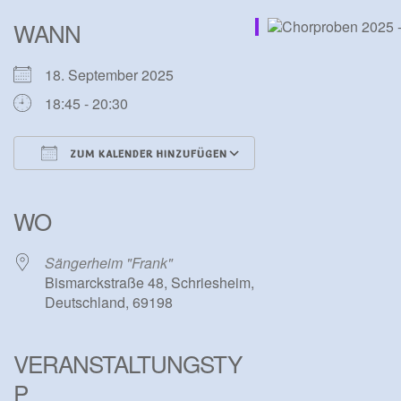
WANN
18. September 2025
18:45 - 20:30
ZUM KALENDER HINZUFÜGEN
ICS herunterladen
Google Kalender
iCalendar
Office 365
Outlook Live
WO
Sängerheim "Frank"
Bismarckstraße 48, Schriesheim,
Deutschland, 69198
VERANSTALTUNGSTY
P