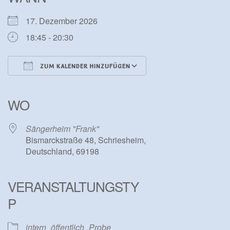
17. Dezember 2026
18:45 - 20:30
ZUM KALENDER HINZUFÜGEN
ICS herunterladen
Google Kalender
iCalendar
Office 365
Outlook Live
WO
Sängerheim "Frank"
Bismarckstraße 48, Schriesheim,
Deutschland, 69198
VERANSTALTUNGSTY
P
intern
öffentlich
Probe