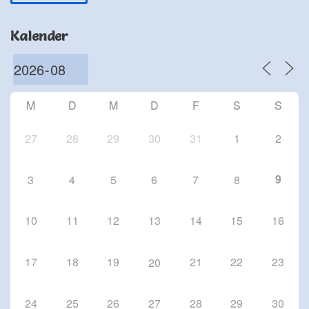
Schriesheim
Chorproben 2026
Kalender
1 Okt. 26
Schriesheim
Chorproben 2026
8 Okt. 26
M
D
M
D
F
S
S
Schriesheim
27
28
29
30
31
1
2
9
3
4
5
6
7
8
10
11
12
13
14
15
16
17
18
19
21
22
23
20
24
25
26
27
28
29
30