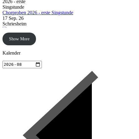
Chorproben 2026 - erste Singstunde
17 Sep. 26
Schriesheim
Show More
Chorproben 2026
24 Sep. 26
Schriesheim
Kalender
Chorproben 2026
1 Okt. 26
Schriesheim
Chorproben 2026
8 Okt. 26
Schriesheim