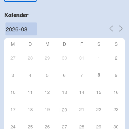
Schriesheim
Chorproben 2026
Kalender
1 Okt. 26
Schriesheim
Chorproben 2026
8 Okt. 26
M
D
M
D
F
S
S
Schriesheim
27
28
29
30
31
1
2
8
3
4
5
6
7
9
10
11
12
13
14
15
16
17
18
19
21
22
23
20
24
25
26
27
28
29
30