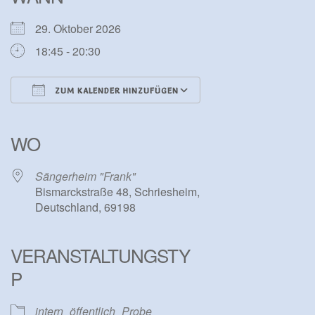
29. Oktober 2026
18:45 - 20:30
ZUM KALENDER HINZUFÜGEN
ICS herunterladen
Google Kalender
iCalendar
Office 365
Outlook Live
WO
Sängerheim "Frank"
Bismarckstraße 48, Schriesheim,
Deutschland, 69198
VERANSTALTUNGSTY
P
intern
öffentlich
Probe