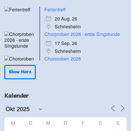
Ferientreff
20 Aug. 26
Schriesheim
Chorproben 2026 - erste Singstunde
17 Sep. 26
Schriesheim
Chorproben 2026
24 Sep. 26
Show More
Schriesheim
Chorproben 2026
1 Okt. 26
Kalender
Schriesheim
Chorproben 2026
8 Okt. 26
M
D
M
D
F
S
S
Schriesheim