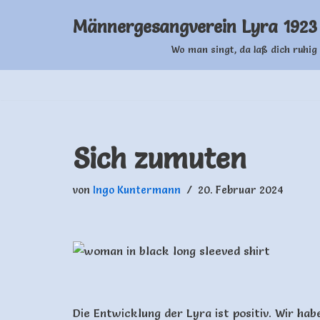
Männergesangverein Lyra 1923 
Zum
Wo man singt, da laß dich ruhig 
Inhalt
springen
Sich zumuten
von
Ingo Kuntermann
20. Februar 2024
Die Entwicklung der Lyra ist positiv. Wir ha